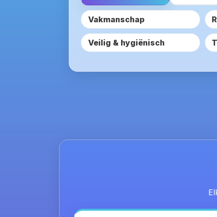
Vakmanschap
R
Veilig & hygiënisch
T
El