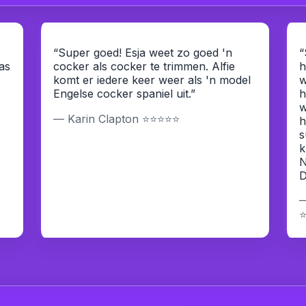
“Super goed! Esja weet zo goed 'n
“
as
cocker als cocker te trimmen. Alfie
h
komt er iedere keer weer als 'n model
w
Engelse cocker spaniel uit.”
h
w
— Karin Clapton ⭐⭐⭐⭐⭐
h
s
k
N
D
—