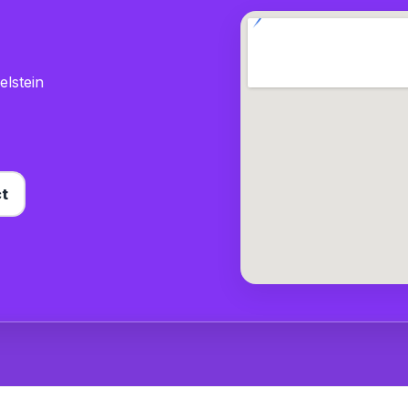
lstein
ct