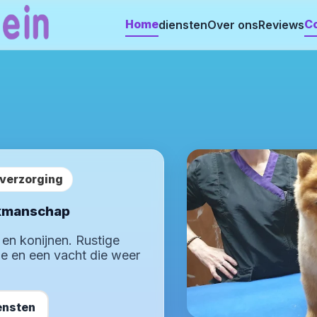
Home
C
diensten
Over ons
Reviews
tverzorging
kmanschap
 en konijnen. Rustige
e en een vacht die weer
ensten